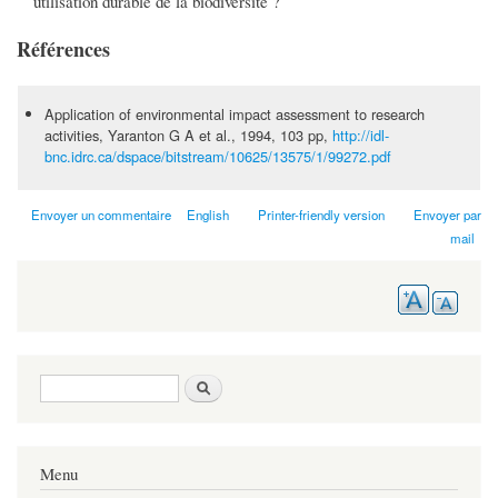
utilisation durable de la biodiversité ?
Références
Application of environmental impact assessment to research
activities, Yaranton G A et al., 1994, 103 pp,
http://idl-
bnc.idrc.ca/dspace/bitstream/10625/13575/1/99272.pdf
Envoyer un commentaire
English
Printer-friendly version
Envoyer par
mail
Search form
Search
Menu